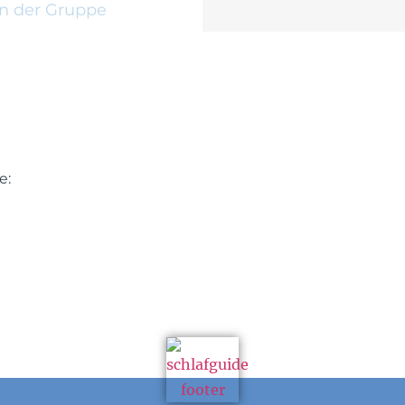
n der Gruppe
e: