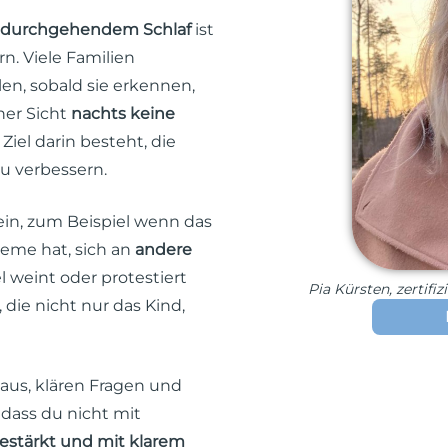
durchgehendem Schlaf
ist
n. Viele Familien
len, sobald sie erkennen,
her Sicht
nachts keine
iel darin besteht, die
zu verbessern.
ein, zum Beispiel wenn das
leme hat, sich an
andere
 weint oder protestiert
Pia Kürsten, zertifi
ie nicht nur das Kind,
aus, klären Fragen und
, dass du nicht mit
estärkt und mit klarem