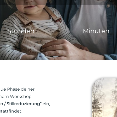
Stunden
Minuten
eue Phase deiner
meinem Workshop
n / Stillreduzierung“
ein,
tattfindet.