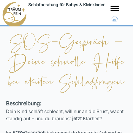
Schlafberatung für Babys & Kleinkinder
LEISTUNGEN & PREISE
SOS-Gespräch –
Deine schnelle Hilfe
bei akuten Schlaffragen
Beschreibung:
Dein Kind schläft schlecht, will nur an die Brust, wacht
ständig auf – und du brauchst
jetzt
Klarheit?
Im
SOS-Gespräch
bekommst du konkrete Antworten